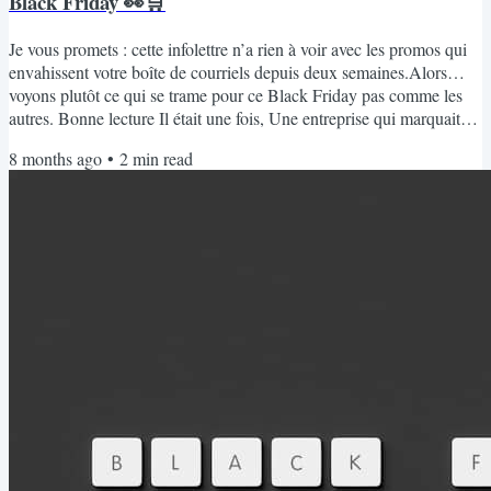
Black Friday 👀🛒
Je vous promets : cette infolettre n’a rien à voir avec les promos qui
envahissent votre boîte de courriels depuis deux semaines.Alors…
voyons plutôt ce qui se trame pour ce Black Friday pas comme les
autres. Bonne lecture Il était une fois, Une entreprise qui marquait
l'histoire des codes promos et des campagnes publicitaires durables à
8 months ago
•
2
min read
jamais. “Don’t Buy This Jacket.” Patagonia 2011, New York Times.
Une prise de position radicale — non pas parce qu’elle décourageait
la consommation, mais...