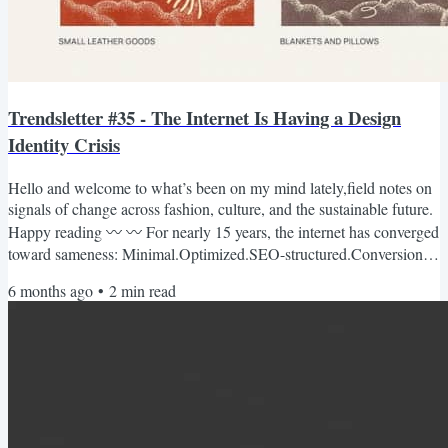
Trendsletter #35 - The Internet Is Having a Design
Identity Crisis
Hello and welcome to what’s been on my mind lately,field notes on
signals of change across fashion, culture, and the sustainable future.
Happy reading 〰️ 〰️ For nearly 15 years, the internet has converged
toward sameness: Minimal.Optimized.SEO-structured.Conversion-
focused. Clean grids. Sans-serif fonts. The illusion of neutrality. But
6 months ago
•
2
min read
recently, I’ve started noticing a shift. DEEP-DIVE WITH ME Some
brands are stepping away from generic digital aesthetics and
reintroducing culture, texture,...