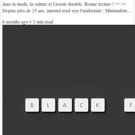
dans la mode, la culture et l'avenir durable. Bonne lecture ! 〰️ 〰️
Depuis près de 15 ans, internet tend vers l'uniformité : Minimaliste
Optimisé pour le référencement Axé sur la conversion. Grilles
6 months ago
•
3
min read
épurées | Polices sans empattement | L'illusion de la neutralité. Mais
récemment, j'ai observé un changement. PLONGEONS
ENSEMBLE DANS LE SUJET ↯ Certaines marques...