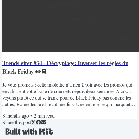
Trendsletter #34 - Décryptage: Inverser les règles du
Black Friday 👀🛒
Je vous promets : cette infolettre n’a rien à voir avec les promos qui
envahissent votre boîte de courriels depuis deux semaines.Alors…
voyons plutôt ce qui se trame pour ce Black Friday pas comme les
autres. Bonne lecture Il était une fois, Une entreprise qui marquait
l'histoire des codes promos et des campagnes publicitaires durables à
8 months ago
•
2
min read
jamais. “Don’t Buy This Jacket.” Patagonia 2011, New York Times.
Share this post
Une prise de position radicale — non pas parce qu’elle décourageait
la consommation, mais...