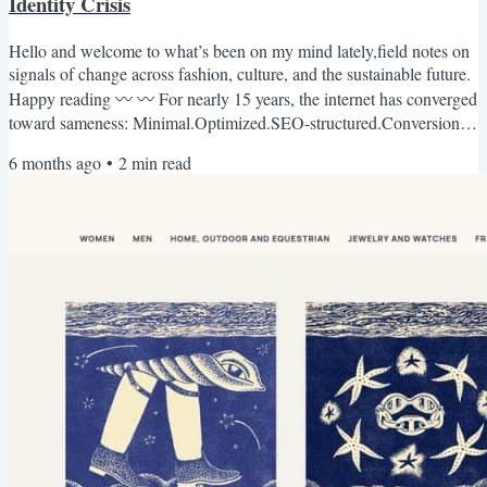
Identity Crisis
Hello and welcome to what’s been on my mind lately,field notes on
signals of change across fashion, culture, and the sustainable future.
Happy reading 〰️ 〰️ For nearly 15 years, the internet has converged
toward sameness: Minimal.Optimized.SEO-structured.Conversion-
focused. Clean grids. Sans-serif fonts. The illusion of neutrality. But
6 months ago
•
2
min read
recently, I’ve started noticing a shift. DEEP-DIVE WITH ME Some
brands are stepping away from generic digital aesthetics and
reintroducing culture, texture,...